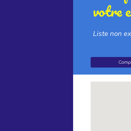
votre 
Liste non e
Compr