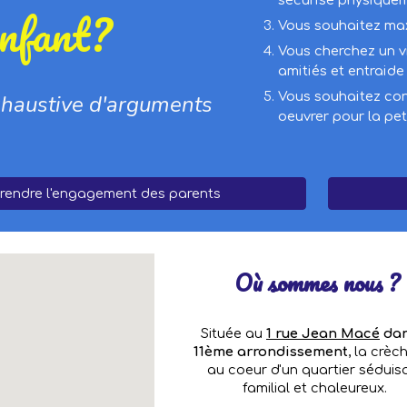
sécurisé physique
enfant?
Vous souhaitez max
Vous cherchez un vi
amitiés et entraide
Vous souhaitez cont
xhaustive d'arguments
oeuvrer pour la pe
endre l'engagement des parents
Où sommes nous ?
Située au
1 rue Jean Macé
dan
11ème arrondissement
, la crèc
au coeur d'un quartier séduisa
familial et chaleureux.