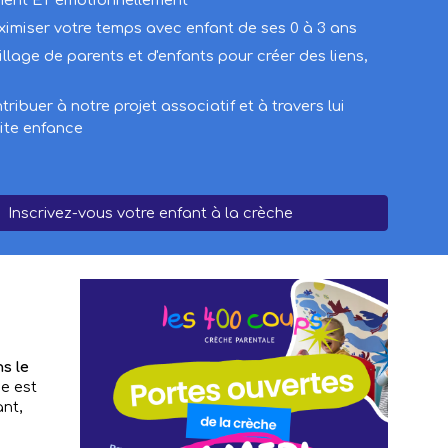
ment ET émotionnellement
imiser votre temps avec enfant de ses 0 à 3 ans
llage de parents et d'enfants pour créer des liens,
ribuer à notre projet associatif et à travers lui
tite enfance
Inscrivez-vous votre enfant à la crèche
s le
he est
nt,