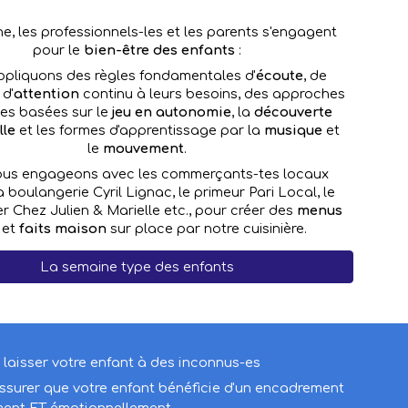
he, les professionnels-les et les parents s'engagent
pour le
bien-être des enfants
:
ppliquons des
règles fondamentales d'
écoute
, de
 d'
attention
continu à leurs besoins,
des approches
es basées sur le
jeu
en autonomie
, la
découverte
lle
et les formes d'apprentissage par la
musique
et
le
mouvement
.
us engageons avec les commerçants-tes locaux
boulangerie Cyril Lignac, le primeur Pari Local, le
r Chez Julien & Marielle etc., pour créer des
menus
et
faits maison
sur place par notre cuisinière.
La semaine type des enfants
 laisser votre enfant à des inconnus-es
ssurer que votre enfant bénéficie d'un encadrement