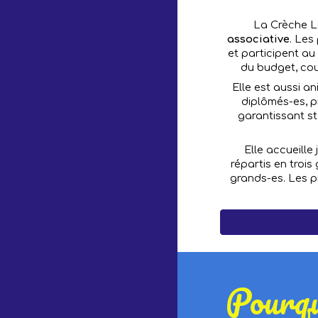
La Crèche L
associative
. Les
et participent au
du budget, cour
Elle est aussi a
diplômés-es, 
garantissant st
Elle accueille
répartis en trois
grands-es. Les p
Pourqu