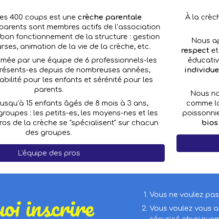
À la crèc
es 400 coups est une
crèche parentale
 parents sont membres actifs de l’association
 bon fonctionnement de la structure : gestion
Nous a
ses, animation de la vie de la crèche, etc.
respect
et
éducativ
nimée par une équipe de 6 professionnels-les
individue
présents-es depuis de nombreuses années,
abilité pour les enfants et sérénité pour les
parents.
Nous no
comme la 
 jusqu’à 15 enfants âgés de 8 mois à 3 ans,
poissonnie
 groupes : les petits-es, les moyens-nes et les
bios
ros de la crèche se "spécialisent" sur chacun
des groupes.
L'équipe des pros
oi inscrire
Vous ne voulez pas
Vous voulez vous a